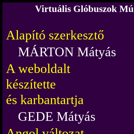
Virtuális Glóbuszok M
Alapító szerkesztő
MÁRTON Mátyás
A weboldalt
készítette
és karbantartja
GEDE Mátyás
Angol változat