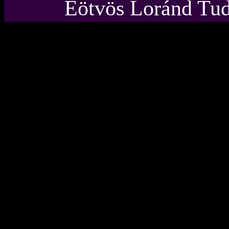
Eötvös Loránd Tu